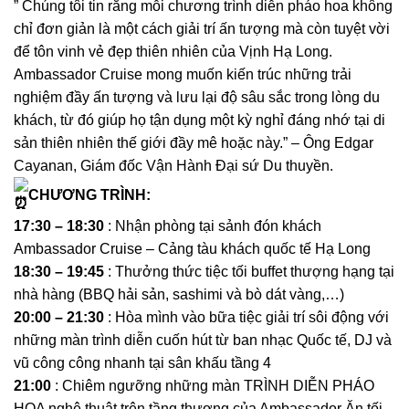
” Chúng tôi tin rằng mỗi chương trình diễn pháo hoa không
chỉ đơn giản là một cách giải trí ấn tượng mà còn tuyệt vời
để tôn vinh vẻ đẹp thiên nhiên của Vịnh Hạ Long.
Ambassador Cruise mong muốn kiến ​​trúc những trải
nghiệm đầy ấn tượng và lưu lại độ sâu sắc trong lòng du
khách, từ đó giúp họ tận dụng một kỳ nghỉ đáng nhớ tại di
sản thiên nhiên thế giới đầy mê hoặc này.” – Ông Edgar
Cayanan, Giám đốc Vận Hành Đại sứ Du thuyền.
CHƯƠNG TRÌNH:
17:30 – 18:30
: Nhận phòng tại sảnh đón khách
Ambassador Cruise – Cảng tàu khách quốc tế Hạ Long
18:30 – 19:45
: Thưởng thức tiệc tối buffet thượng hạng tại
nhà hàng (BBQ hải sản, sashimi và bò dát vàng,…)
20:00 – 21:30
: Hòa mình vào bữa tiệc giải trí sôi động với
những màn trình diễn cuốn hút từ ban nhạc Quốc tế, DJ và
vũ công công nhanh tại sân khấu tầng 4
21:00
: Chiêm ngưỡng những màn TRÌNH DIỄN PHÁO
HOA nghệ thuật trên tầng thượng của Ambassador Ăn tối