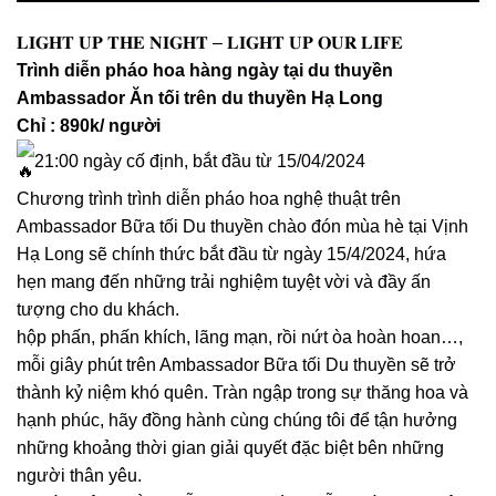
𝐋𝐈𝐆𝐇𝐓 𝐔𝐏 𝐓𝐇𝐄 𝐍𝐈𝐆𝐇𝐓 – 𝐋𝐈𝐆𝐇𝐓 𝐔𝐏 𝐎𝐔𝐑 𝐋𝐈𝐅𝐄
Trình diễn pháo hoa hàng ngày tại du thuyền
Ambassador Ăn tối trên du thuyền Hạ Long
Chỉ : 890k/ người
21:00 ngày cố định, bắt đầu từ 15/04/2024
Chương trình trình diễn pháo hoa nghệ thuật trên
Ambassador Bữa tối Du thuyền chào đón mùa hè tại Vịnh
Hạ Long sẽ chính thức bắt đầu từ ngày 15/4/2024, hứa
hẹn mang đến những trải nghiệm tuyệt vời và đầy ấn
tượng cho du khách.
hộp phấn, phấn khích, lãng mạn, rồi nứt òa hoàn hoan…,
mỗi giây phút trên Ambassador Bữa tối Du thuyền sẽ trở
thành kỷ niệm khó quên. Tràn ngập trong sự thăng hoa và
hạnh phúc, hãy đồng hành cùng chúng tôi để tận hưởng
những khoảng thời gian giải quyết đặc biệt bên những
người thân yêu.