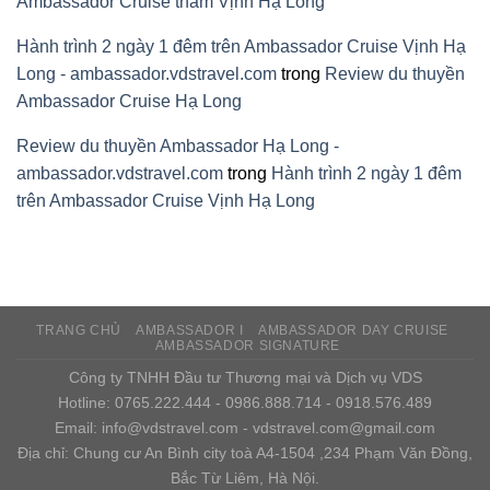
Ambassador Cruise thăm Vịnh Hạ Long
Hành trình 2 ngày 1 đêm trên Ambassador Cruise Vịnh Hạ
Long - ambassador.vdstravel.com
trong
Review du thuyền
Ambassador Cruise Hạ Long
Review du thuyền Ambassador Hạ Long -
ambassador.vdstravel.com
trong
Hành trình 2 ngày 1 đêm
trên Ambassador Cruise Vịnh Hạ Long
TRANG CHỦ
AMBASSADOR I
AMBASSADOR DAY CRUISE
AMBASSADOR SIGNATURE
Công ty TNHH Đầu tư Thương mại và Dịch vụ VDS
Hotline: 0765.222.444 - 0986.888.714 - 0918.576.489
Email: info@vdstravel.com - vdstravel.com@gmail.com
Địa chỉ: Chung cư An Bình city toà A4-1504 ,234 Phạm Văn Đồng,
Bắc Từ Liêm, Hà Nội.