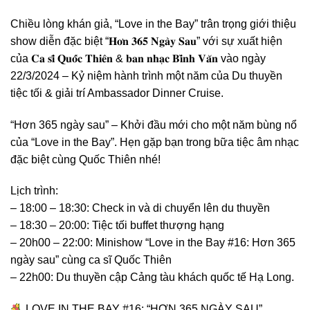
Chiều lòng khán giả, “Love in the Bay” trân trọng giới thiệu
show diễn đặc biệt “𝐇𝐨̛𝐧 𝟑𝟔𝟓 𝐍𝐠𝐚̀𝐲 𝐒𝐚𝐮” với sự xuất hiện
của 𝐂𝐚 𝐬𝐢̃ 𝐐𝐮𝐨̂́𝐜 𝐓𝐡𝐢𝐞̂𝐧 & 𝐛𝐚𝐧 𝐧𝐡𝐚̣𝐜 𝐁𝐢̀𝐧𝐡 𝐕𝐚̆𝐧 vào ngày
22/3/2024 – Kỷ niệm hành trình một năm của Du thuyền
tiệc tối & giải trí Ambassador Dinner Cruise.
“Hơn 365 ngày sau” – Khởi đầu mới cho một năm bùng nổ
của “Love in the Bay”. Hẹn gặp bạn trong bữa tiệc âm nhạc
đặc biệt cùng Quốc Thiên nhé!
Lịch trình:
– 18:00 – 18:30: Check in và di chuyển lên du thuyền
– 18:30 – 20:00: Tiệc tối buffet thượng hạng
– 20h00 – 22:00: Minishow “Love in the Bay #16: Hơn 365
ngày sau” cùng ca sĩ Quốc Thiên
– 22h00: Du thuyền cập Cảng tàu khách quốc tế Hạ Long.
LOVE IN THE BAY #16: “HƠN 365 NGÀY SAU”