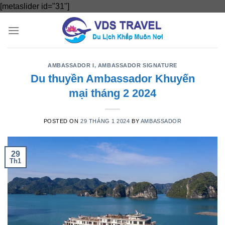
Skip
[metaslider id="31"]
to
content
AMBASSADOR I
,
AMBASSADOR SIGNATURE
Du thuyền Ambassador Khuyến
mại tháng 2 2024
POSTED ON
29 THÁNG 1 2024
BY
AMBASSADOR
29
Th1