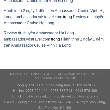
Ambassador Cruise thăm Vịnh Hạ Long
Hành trình 2 ngày 1 đêm trên Ambassador Cruise Vịnh Hạ
Long - ambassador.vdstravel.com
trong
Review du thuyền
Ambassador Cruise Hạ Long
Review du thuyền Ambassador Hạ Long -
ambassador.vdstravel.com
trong
Hành trình 2 ngày 1 đêm
trên Ambassador Cruise Vịnh Hạ Long
TRANG CHỦ
AMBASSADOR I
AMBASSADOR DAY CRUISE
AMBASSADOR SIGNATURE
Công ty TNHH Đầu tư Thương mại và Dịch vụ VDS
Hotline: 0765.222.444 - 0986.888.714 - 0918.576.489
Email: info@vdstravel.com - vdstravel.com@gmail.com
Địa chỉ: Chung cư An Bình city toà A4-1504 ,234 Phạm Văn Đồng,
Bắc Từ Liêm, Hà Nội.