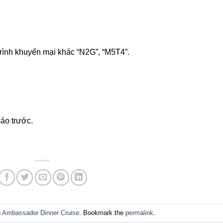
ình khuyến mại khác “N2G”, “M5T4”.
áo trước.
n
Ambassador Dinner Cruise
. Bookmark the
permalink
.