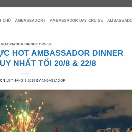
G CHỦ
AMBASSADOR I
AMBASSADOR DAY CRUISE
AMBASSADO
AMBASSADOR DINNER CRUISE
ỰC HOT AMBASSADOR DINNER
UY NHẤT TỐI 20/8 & 22/8
 ON
15 THÁNG 9 2025
BY
AMBASSADOR